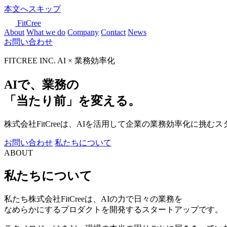
本文へスキップ
FitCree
About
What we do
Company
Contact
News
お問い合わせ
FITCREE INC.
AI × 業務効率化
AIで、業務の
「
当たり前
」を変える。
株式会社FitCreeは、AIを活用して企業の
業務効率化に挑むス
お問い合わせ
私たちについて
ABOUT
私たちについて
私たち株式会社FitCreeは、AIの力で日々の業務を
なめらかにするプロダクトを開発するスタートアップです。